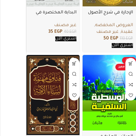
البداية المختصرة في
الإجازة في شرح الأصول
علم المواريث
الثلاثة
غير مصنف
العروض المخفضه
,
35
EGP
عقيدة
,
غير مصنف
40
EGP
اشتري الأن
50
EGP
110
EGP
اشتري الأن
-50%
عرض مميز