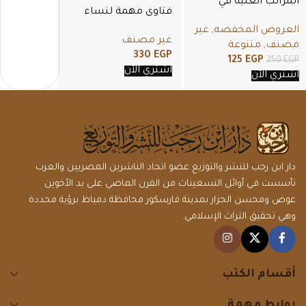
المراتب العلية في
فتاوى مهمة لنساء
الوسطية السلفية
الأمة
العروض المخفضه
,
غير
غير مصنف
مصنف
,
متنوعة
330
EGP
125
EGP
250
EGP
اشتري الأن
اشتري الأن
دار ابن رجب للنشر والتوزيع عضو اتحاد الناشرين المصريين والعرب
تأسست في أوائل التسعينات من القرن الماضي على يد الأخوين
عوض ومحسن الجزار بمدينة فارسكور محافظة دمياط برؤية محددة
وهي تحقيق التراث الإسلامي.
أقسام الكتب
روابط مهمة