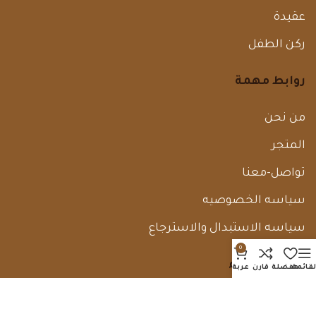
عقيدة
ركن الطفل
روابط مهمة
من نحن
المتجر
تواصل-معنا
سياسه الخصوصيه
سياسه الاستبدال والاسترجاع
0
خدمة العملاء
لقائمة
مفضلة
قارن
عربة
0225141015