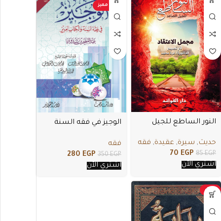
عرض مميز
النور الساطع للجيل
الوجيز في فقه السنة
الصاعد
والكتاب العزيز
حديث
,
سيرة
,
عقيدة
,
فقه
فقه
70
EGP
85
EGP
280
EGP
350
EGP
اشتري الأن
اشتري الأن
-21%