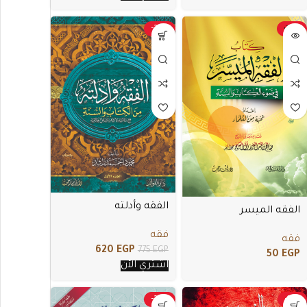
بيعت
-20%
الفقه وأدلته
الفقه الميسر
فقه
فقه
620
EGP
775
EGP
50
EGP
اشتري الأن
-20%
-18%