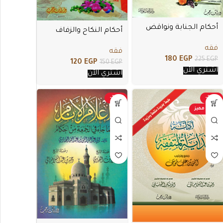
أحكام الجنابة ونواقض
أحكام النكاح والزفاف
الوضوء
والمعاشرة الزوجية في
فقه
فقه
سؤال وجواب
180
EGP
225
EGP
120
EGP
150
EGP
اشتري الأن
اشتري الأن
-20%
-20%
عرض مميز