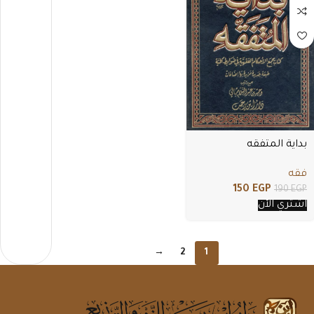
بداية المتفقه
فقه
150
EGP
190
EGP
اشتري الأن
→
2
1