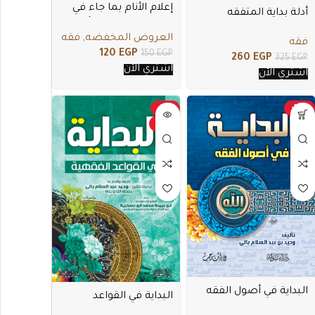
إعلام الأنام بما جاء في
أدلة بداية المتفقه
صلاة الجمعة من أحكام
العروض المخفضه
,
فقه
فقه
120
EGP
150
EGP
260
EGP
325
EGP
اشتري الأن
اشتري الأن
-13%
-14%
بيعت
البداية في أصول الفقه
البداية في القواعد
الفقهية