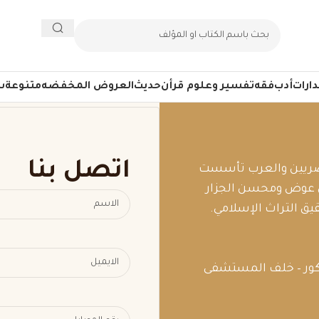
ارات
أدب
فقه
تفسير وعلوم قرأن
حديث
العروض المخفضه
متنوعة
س
اتصل بنا
لمصريين والعرب تأسست
ين عوض ومحسن الجزار
ق التراث الإسلامي.
كور – خلف المستشفى