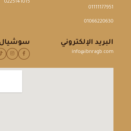
0225141015
01111177951
01066220630
البريد الإلكتروني
سوشيال
info@ibnragb.com