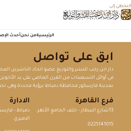
التخطي إلى
تخطي إلى المحتوى الأساسي
الرئيسية
من نحن
أحدث الإصد
ابق على تواصل
دار ابن رجب للنشر والتوزيع عضو اتحاد الناشرين ا
في أوائل التسعينات من القرن الماضي على يد الأخو
بمدينة فارسكور محافظة دمياط برؤية محددة وهي تحقي
فرع القاهرة
الادارة
13شارع البيطار – خلف الجامع الأزهر.
دمياط – فارس
الاميري.
0225141015