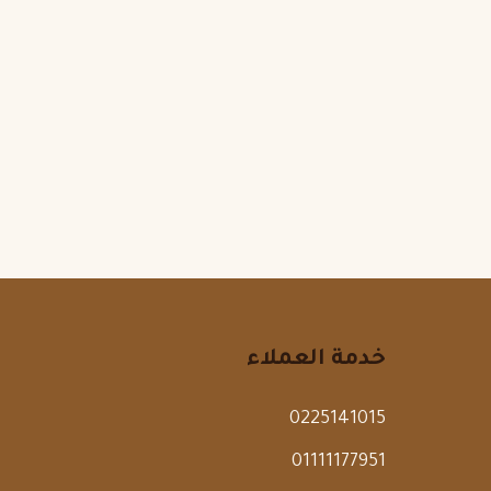
خدمة العملاء
0225141015
01111177951