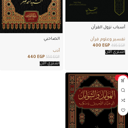
أسباب نزول القرآن
الصاحبي
تفسير وعلوم قرأن
400
EGP
495
EGP
أدب
اشتري الأن
440
EGP
550
EGP
اشتري الأن
-20%