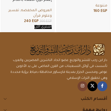
إعلام ذوي الأفئدة بأحكام
باق
سورة المائدة
متنوعة
العروض المخفضه
,
تفسير
160
EGP
وعلوم قرأن
240
EGP
300
EGP
اشتري الأن
دار ابن رجب للنشر والتوزيع عضو اتحاد الناشرين المصريين والعرب
تأسست في أوائل التسعينات من القرن الماضي على يد الأخوين
عوض ومحسن الجزار بمدينة فارسكور محافظة دمياط برؤية محددة
وهي تحقيق التراث الإسلامي.
أقسام الكتب
روابط مهمة