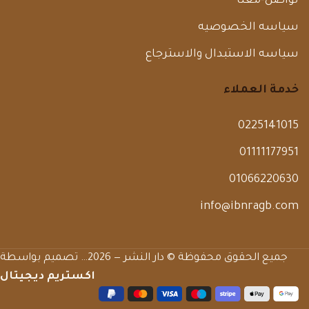
تواصل-معنا
سياسه الخصوصيه
سياسه الاستبدال والاسترجاع
خدمة العملاء
0225141015
01111177951
01066220630
info@ibnragb.com
جميع الحقوق محفوظة © دار النشر — 2026… تصميم بواسطة
اكستريم ديجيتال