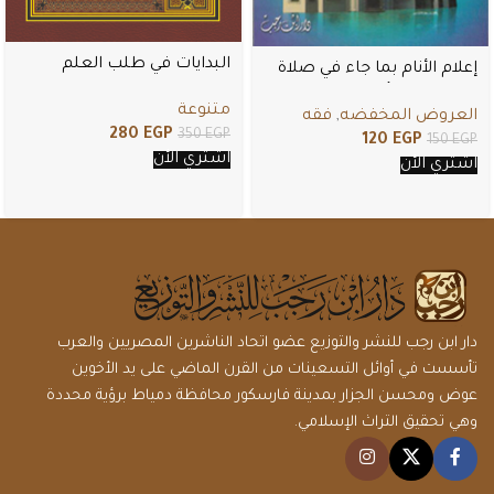
البدايات في طلب العلم
إعلام الأنام بما جاء في صلاة
الجمعة من أحكام
متنوعة
العروض المخفضه
,
فقه
280
EGP
350
EGP
120
EGP
150
EGP
اشتري الأن
اشتري الأن
دار ابن رجب للنشر والتوزيع عضو اتحاد الناشرين المصريين والعرب
تأسست في أوائل التسعينات من القرن الماضي على يد الأخوين
عوض ومحسن الجزار بمدينة فارسكور محافظة دمياط برؤية محددة
وهي تحقيق التراث الإسلامي.