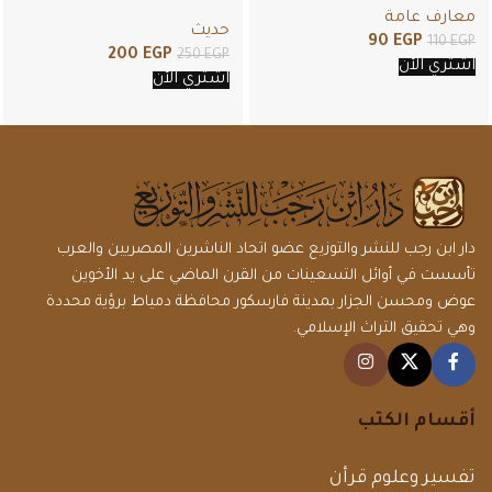
علوم الحديث
معارف عامة
حديث
90
EGP
110
EGP
200
EGP
250
EGP
اشتري الأن
اشتري الأن
دار ابن رجب للنشر والتوزيع عضو اتحاد الناشرين المصريين والعرب
تأسست في أوائل التسعينات من القرن الماضي على يد الأخوين
عوض ومحسن الجزار بمدينة فارسكور محافظة دمياط برؤية محددة
وهي تحقيق التراث الإسلامي.
أقسام الكتب
تفسير وعلوم قرأن