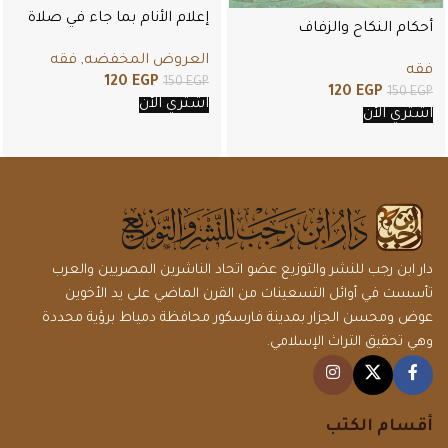
إعلام الأنام بما جاء في صلاة
أحكام النكاح والزفاف
الجمعة من أحكام
والمعاشرة الزوجية في سؤال
العروض المخفضه
,
فقه
فقه
وجواب
120
EGP
150
EGP
120
EGP
150
EGP
اشتري الأن
اشتري الأن
دار ابن رجب للنشر والتوزيع عضو اتحاد الناشرين المصريين والعرب
تأسست في أوائل التسعينات من القرن الماضي على يد الأخوين
عوض ومحسن الجزار بمدينة فارسكور محافظة دمياط برؤية محددة
وهي تحقيق التراث الإسلامي.
أقسام الكتب