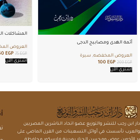
المشاكلات ال
أئمة الهدى ومصابيح الدجى
العروض الم
60
EGP
75
EGP
العروض المخفضه
,
سيرة
اشتري الأن
100
EGP
200
EGP
اشتري الأن
أ
دار ابن رجب للنشر والتوزيع عضو اتحاد الناشرين المصريين
تف
والعرب تأسست في أوائل التسعينات من القرن الماضي على
يد الأخوين عوض ومحسن الجزار بمدينة فارسكور محافظة