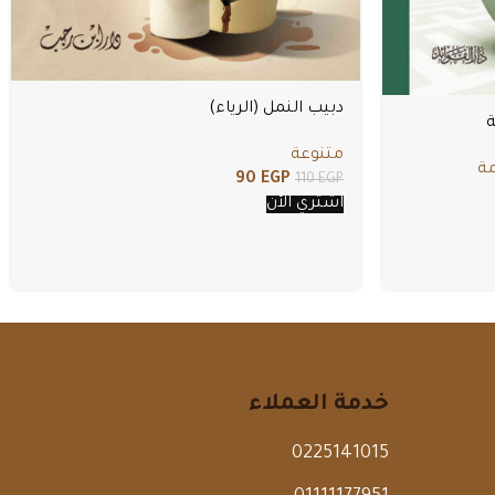
دبيب النمل (الرياء)
ة
متنوعة
ة
90
EGP
110
EGP
اشتري الأن
خدمة العملاء
0225141015