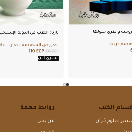
زوجية و طرق حلولها
تاريخ الطب في الدولة الإسلامي
خفضه
,
تربية
العروض المخفضه
,
معارف عام
110
EGP
135
EGP
اشتري الأن
قسام الكتب
روابط مهمة
سير وعلوم قرأن
من نحن