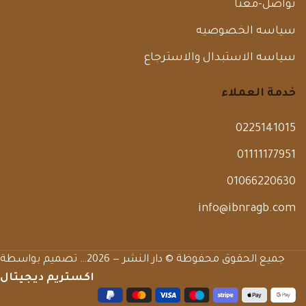
تواصل-معنا
سياسه الخصوصيه
سياسه الاستبدال والاسترجاع
خدمة العملاء
0225141015
01111177951
01066220630
info@ibnragb.com
جميع الحقوق محفوظة © دار النشر — 2026… تصميم بواسطة
اكستريم ديجيتال