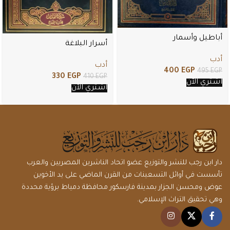
أباطيل وأسمار
أسرار البلاغة
أدب
أدب
400
EGP
495
EGP
330
EGP
410
EGP
اشتري الأن
اشتري الأن
دار ابن رجب للنشر والتوزيع عضو اتحاد الناشرين المصريين والعرب
تأسست في أوائل التسعينات من القرن الماضي على يد الأخوين
عوض ومحسن الجزار بمدينة فارسكور محافظة دمياط برؤية محددة
وهي تحقيق التراث الإسلامي.