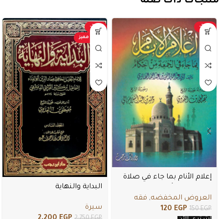
منتجات ذات صلة
-20%
-20%
عرض مميز
إعلام الأنام بما جاء في صلاة
البداية والنهاية
الجمعة من أحكام
العروض المخفضه
,
فقه
سيرة
120
EGP
150
EGP
2.200
EGP
2.750
EGP