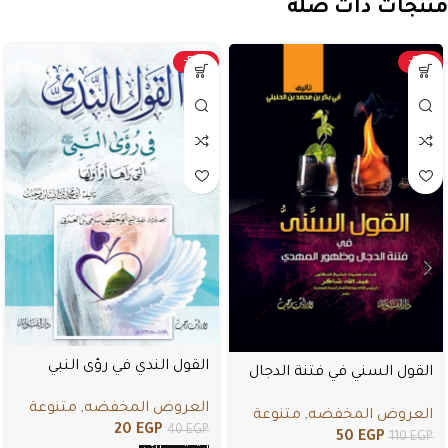
منتجات ذات صلة
-50%
-55%
القول الندي في رؤى النبي
القول السني في فتنة الدجال
وظهور المهدي
العروض المخفضه
,
متنوعة
العروض المخفضه
,
متنوعة
20
EGP
40
EGP
50
EGP
110
EGP