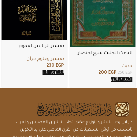
تفسير الربانيين لعموم
المسلمين . سور البقرة و آل
الباعث الحثيث شرح اختصار
تفسير وعلوم قرأن
عمران
علوم الحديث
230
EGP
حديث
اشتري الأن
200
EGP
250
EGP
اشتري الأن
دار ابن رجب للنشر والتوزيع عضو اتحاد الناشرين المصريين والعرب
تأسست في أوائل التسعينات من القرن الماضي على يد الأخوين