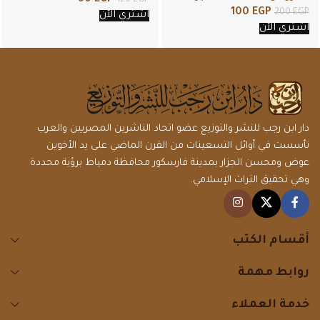
50
EGP
120
EGP
100
EGP
200
EGP
اشتري الأن
اشتري الأن
دار ابن رجب للنشر والتوزيع عضو اتحاد الناشرين المصريين والعرب
تأسست في أوائل التسعينات من القرن الماضي على يد الأخوين
عوض ومحسن الجزار بمدينة فارسكور محافظة دمياط برؤية محددة
وهي تحقيق التراث الإسلامي.
أقسام الكتب
روابط مهمة
خدمة العملاء