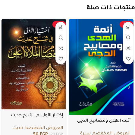
منتجات ذات صلة
-58%
-50%
إختيار الأولى في شرح حديث
أئمة الهدى ومصابيح الدجى
اختصام الملأ الأعلى
العروض المخفضه
,
حديث
العروض المخفضه
,
سيرة